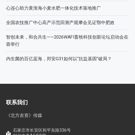
心连心助力黄淮海小麦水肥一体化技术落地推广
全国农技推广中心高产示范田测产观摩会见证鄂中肥效
智创未来，和合共生——2026WAFI畜牧科技创新论坛启动会在
蓉举行
内生菌的百亿蓝海，邦安G31如何以“抗盐基因”破局？
联系我们
《北方农资》传媒
石家庄市长安区和平东路336号