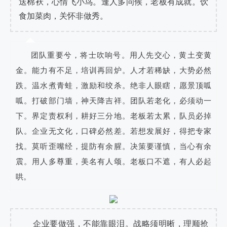
送棉袄，心情飞小鸟。逢人多问候，老板有成就。饮
食加菜肉，关怀非做秀。
团队重要兮，将士吹响号。用人先交心，黄土变黄
金。能力有不足，培训再回炉。人才若稀缺，大势必然
跌。温水煮青蛙，激励和绞杀。绝非人眼瞎，愿景顶呱
呱。打破部门墙，神天降吉祥。团队若老化，必须动一
下。界定责权利，耕好三分地。老板若太累，队员必掉
队。企业无文化，口碑必然差。若想发展好，得把专家
找。莫听歪嘴经，提防有余腥。决策要谨慎，当心有余
震。用人多尊重，美名有人颂。老板口不遮，有人必起
哄。
企业要做强，不能靠眼泪。战略须明晰，理顺抢