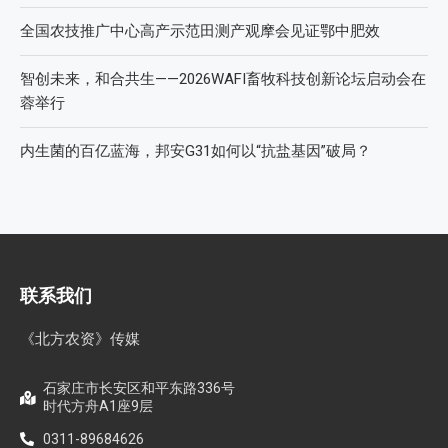
全国农技推广中心高产示范田测产观摩会见证鄂中肥效
智创未来，和合共生——2026WAFI畜牧科技创新论坛启动会在
蓉举行
内生菌的百亿蓝海，邦安G31如何以“抗盐基因”破局？
联系我们
《北方农资》传媒
石家庄市长安区和平东路336号
时代方舟A1座9层
0311-89684626