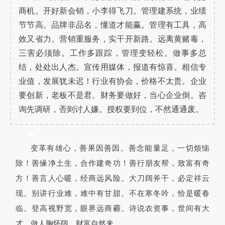
商机。开好新会销，小李得飞刀。管理建系统，业绩
节节高。品牌非品名，懂道才能赢。管理有工具，高
效又省力。营销重服务，实干开新路。远离黄赌毒，
三害必须除。工作多跟踪，管理变轻松。做事多总
结，处处出人杰。宣传用媒体，报道有惊喜。相信专
业值，发展犹未迟！行业有协会，价格不太贵。企业
要创新，老板不是君。财务要做好，当心企业倒。咨
询先调研，否则讨人嫌。授权要到位，不然通通废。
变革有雄心，善果因善因。善念能量足，一切烦恼
除！善缘净土生，合作建奇功！善行朋友帮，致富有奇
方！善言人心暖，经商远风险。大刀阔斧干，必定祥云
现。别讲行业难，难中有甘甜。不在寒冬吟，恰是暖春
临。登高视野宽，眼界远商霾。诗说农资事，世间有大
才。做人胸怀阔，财富自然来。