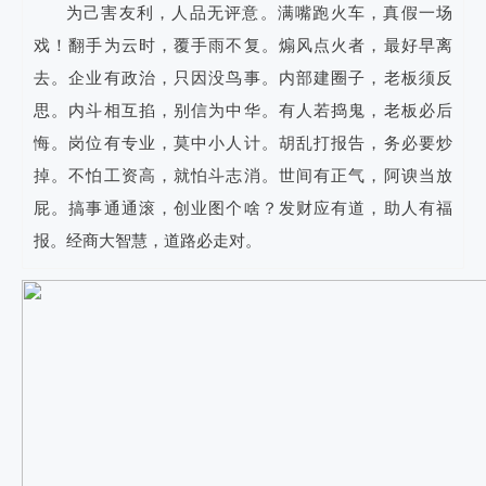
为己害友利，人品无评意。满嘴跑火车，真假一场
戏！翻手为云时，覆手雨不复。煽风点火者，最好早离
去。企业有政治，只因没鸟事。内部建圈子，老板须反
思。内斗相互掐，别信为中华。有人若捣鬼，老板必后
悔。岗位有专业，莫中小人计。胡乱打报告，务必要炒
掉。不怕工资高，就怕斗志消。世间有正气，阿谀当放
屁。搞事通通滚，创业图个啥？发财应有道，助人有福
报。经商大智慧，道路必走对。