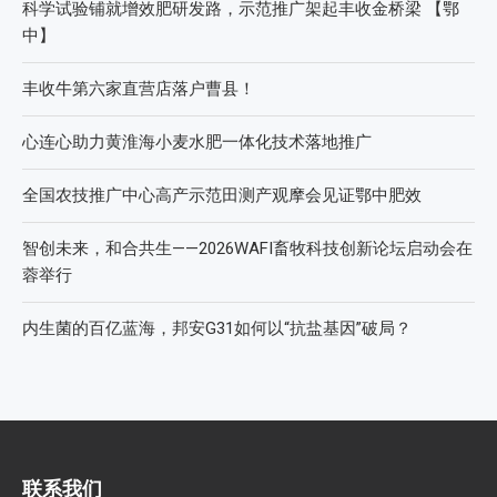
科学试验铺就增效肥研发路，示范推广架起丰收金桥梁 【鄂
中】
丰收牛第六家直营店落户曹县！
心连心助力黄淮海小麦水肥一体化技术落地推广
全国农技推广中心高产示范田测产观摩会见证鄂中肥效
智创未来，和合共生——2026WAFI畜牧科技创新论坛启动会在
蓉举行
内生菌的百亿蓝海，邦安G31如何以“抗盐基因”破局？
联系我们