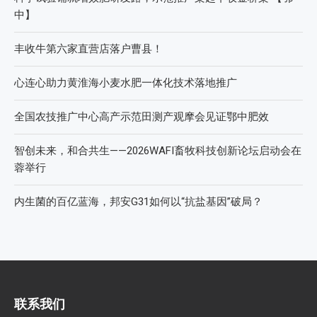
中】
丰收牛第六家直营店落户曹县！
心连心助力黄淮海小麦水肥一体化技术落地推广
全国农技推广中心高产示范田测产观摩会见证鄂中肥效
智创未来，和合共生——2026WAFI畜牧科技创新论坛启动会在
蓉举行
内生菌的百亿蓝海，邦安G31如何以“抗盐基因”破局？
联系我们