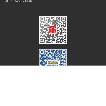
QQ：1627371346