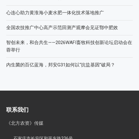
心连心助力黄淮海小麦水肥一体化技术落地推广
全国农技推广中心高产示范田测产观摩会见证鄂中肥效
智创未来，和合共生——2026WAFI畜牧科技创新论坛启动会在
蓉举行
内生菌的百亿蓝海，邦安G31如何以“抗盐基因”破局？
联系我们
《北方农资》传媒
石家庄市长安区和平东路336号